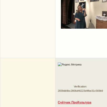
Verification:
2839db9bc2806d46223d4fbe31c569b9
Счётчик ПроКультура