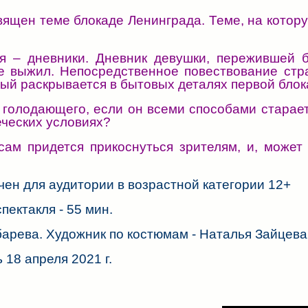
вящен теме блокаде Ленинграда. Теме, на котору
 – дневники. Дневник девушки, пережившей бл
е выжил. Непосредственное повествование стр
рый раскрывается в бытовых деталях первой бло
олодающего, если он всеми способами старает
еческих условиях?
м придется прикоснуться зрителям, и, может б
чен для аудитории в возрастной категории 12+
ектакля - 55 мин.
арева. Художник по костюмам - Наталья Зайцева
18 апреля 2021 г.