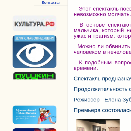
Контакты
Этот спектакль пос
невозможно молчать.
В основе спектакля
мальчика, который н
ужас и трагизм, кото
Можно ли обвинить г
человеком в нечелов
К подобным вопроса
времени.
Спектакль предназна
Продолжительность сп
Режиссер - Елена Зуб
Премьера состоялась 